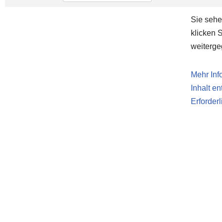
Sie sehe
klicken 
weiterg
Mehr Inf
Inhalt e
Erforder