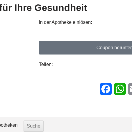
ür Ihre Gesundheit
In der Apotheke einlösen:
Coupon herunter
Teilen:
Faceboo
Wh
potheken