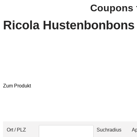
Coupons f
Zum
Ricola Hustenbonbons
Inhalt
springen
Zum Produkt
Ort / PLZ
Suchradius
A